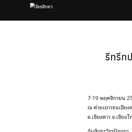
Skip
to
content
Se
fo
รีทรีทป
7-19 พฤศจิกายน 2
ณ ค่ายเยาวชนเชียง
อ.เชียงดาว จ.เชียงให
กับสังฆะวัชรปัญญา