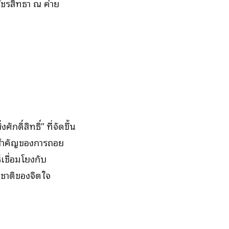
ัชรสิทธา ณ ค่าย
กดิ์สิทธิ์” ที่จัดขึ้น
ามสำคัญของการถอย
เชื่อมโยงกับ
มชาติของจิตใจ