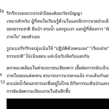
นิช
รีทรีทระยะยาวประจำปีของสังฆะวัชรปัญญา
เหมาะสำหรับ ผู้ที่สนใจเรียนรู้ด้านในและฝึกภาวนาอย่างเ
ของธรรมชาติ ผืนป่า สายน้ำ และขุนเขา และผู้ที่ต้องการ “พ
ภายใน” ของตัวเอง
รูปแบบรีทรีทจะมุ่งเน้นให้ “ปฏิบัติด้วยตนเอง” “เรียบง่าย
ธรรมชาติ” ไม่เน้นสอน แต่เน้นรับฟังกันและกัน
สภาพแวดล้อมในค่ายเยาวชนเชียงดาว เอื้อต่อการกลับเข้
้อ
ภายในของแต่ละคน สามารถภาวนากลางแจ้ง กางเต้นท์นอ
 13
อาบบ่อน้ำร้อนสาธารณะซึ่งอยู่ไม่ไกล มีกิจกรรมเดินป่าและป
การสัมผัสความเงียบภายในอันลึกซึ้ง