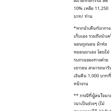
10% เหลือ 11,250
บาท/ ท่าน
*หากนำเต๊นท์มากาง
เก็บเอง​ รวมถึงนำเคร
นอน​ถุงนอน​ ผ้าห่ม​
หมอนมาเอง​ โดยไม่
รบกวนของทางค่าย
เยาวชน​ สามารถมารั
เงินคืน 1,000 บาทที
หน้างาน
** กรณีที่ผู้สนใจมา
วนาเป็นช่วงๆ (ไม่
สามารถอยู่ได้ 13 วัน)