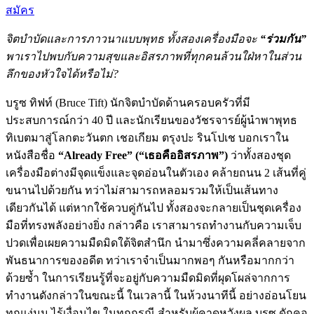
สมัคร
จิตบำบัดและการภาวนาแบบพุทธ ทั้งสองเครื่องมือจะ
“ร่วมกัน”
พาเราไปพบกับความสุขและอิสรภาพที่ทุกคนล้วนใฝ่หาในส่วน
ลึกของหัวใจได้หรือไม่?
บรูซ ทิฟท์ (Bruce Tift) นักจิตบำบัดด้านครอบครัวที่มี
ประสบการณ์กว่า 40 ปี และนักเรียนของวัชรจารย์ผู้นำพาพุทธ
ทิเบตมาสู่โลกตะวันตก เชอเกียม ตรุงปะ รินโปเช บอกเราใน
หนังสือชื่อ
“Already Free” (“เธอคืออิสรภาพ”)
ว่าทั้งสองชุด
เครื่องมือต่างมีจุดแข็งและจุดอ่อนในตัวเอง คล้ายถนน 2 เส้นที่คู่
ขนานไปด้วยกัน ทว่าไม่สามารถหลอมรวมให้เป็นเส้นทาง
เดียวกันได้ แต่หากใช้ควบคู่กันไป ทั้งสองจะกลายเป็นชุดเครื่อง
มือที่ทรงพลังอย่างยิ่ง กล่าวคือ เราสามารถทำงานกับความเจ็บ
ปวดเพื่อเผยความมืดมิดใต้จิตสำนึก นำมาซึ่งความคลี่คลายจาก
พันธนาการของอดีต ทว่าเราจำเป็นมากพอๆ กันหรือมากกว่า
ด้วยซ้ำ ในการเรียนรู้ที่จะอยู่กับความมืดมิดที่ผุดโผล่จากการ
ทำงานดังกล่าวในขณะนี้ ในเวลานี้ ในห้วงนาทีนี้ อย่างอ่อนโยน
ทุกแง่มุม ไร้เงื่อนไข ในทุกกรณี สำหรับผู้คาดหวังผล บรูซ ดักคอ