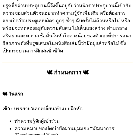
บรูซสื่อผ่านประตูบานนี้จึงขึ้นอยู่กับว่าหน้าตาประตูบานนี้เข้ากับ
ความชอบส่วนตัวจนอยากทำความรู้จักเพิ่มเติม หรือต้องการ
ลองเปิด/ปิดประตูแบบผิดๆ ถูกๆ ซ้ำๆ นับครั้งไม่ถ้วนหรือไม่ หรือ
พร้อมจะทดลองอยู่กับความสับสน ไม่เห็นแสงสว่าง ท่ามกลาง
ศรัทธาและความเชื่อมั่นในหัวใจดวงน้อยของตัวเองที่ปรารถนา
อิสรภาพดังที่บรูซเสนอในหนังสือเล่มนี้ว่ามีอยู่แล้วหรือไม่ ซึ่ง
เป็นกระบวนการฝึกฝนชั่วชีวิต
🕊️ กำหนดการ 🕊️
🕊️ วันแรก
เช้า :
บรรยาย/แลกเปลี่ยน/ทำแบบฝึกหัด
ทำความรู้จักผู้เข้าร่วม
​​ความหมายของจิตบำบัดผ่านมุมมอง “พัฒนาการ”
(Developmental View)​​