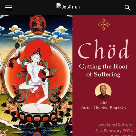
Skip
to
content
Search
for:
sh
กับเรา
ธิวัชรปัญญา
รมและคอร์ส
าม
มรู้
เรา