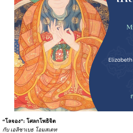
“โลจอง”: โศลกโพธิจิต
กับ เอลิซาเบธ โอมสเตท