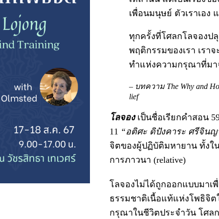
เพื่อนมนุษย์ ตัวเราเอง
ทุกครั้งที่โศลกโลจองป
พฤติกรรมของเรา เราจ
ทำแห่งความกรุณาที่ม
– บทความ The Why and How o
lief
โลจอง
เป็นชื่อเรียกคำสอน 
11
“อติศะ ดิปังคาระ ศรีจิน
จิตของผู้ปฏิบัติมหายาน ทั
การภาวนา (relative)
โลจองไม่ได้ถูกออกแบบมาเพื
ธรรมชาติเนื้อแท้แห่งโพธิจ
กรุณาในชีวิตประจำวัน โศลกทั