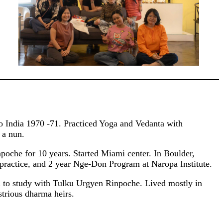
o India 1970 -71. Practiced Yoga and Vedanta with
 a nun.
che for 10 years. Started Miami center. In Boulder,
ractice, and 2 year Nge-Don Program at Naropa Institute.
 to study with Tulku Urgyen Rinpoche. Lived mostly in
strious dharma heirs.