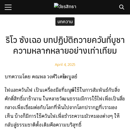
Skip
to
content
Search
บทความ
for:
ริโว ซังเฉอ บทปฏิบัติถวายควันที่บูชา
sh
ความหลากหลายอย่างเท่าเทียม
กับเรา
ธิวัชรปัญญา
April 4, 2025
รมและคอร์ส
บทความโดย คณพล วงศ์วิเศษไพบูลย์
าม
ไฟและควันไฟ เป็นเครื่องมือที่มนุษย์ใช้ในการสัมพันธ์กับสิ่ง
มรู้
ศักดิ์สิทธิ์มาช้านาน ในหลายวัฒนธรรมมีการใช้ไฟเพื่อเป็นสื่อ
เรา
กลางเพื่อเชื่อมต่อกับโลกที่พ้นไปจากโลกปรากฏที่เรามอง
เห็น บ้างก็มีการใช้ควันไฟเพื่อชำระความมัวหมองต่างๆ ให้
กลับสู่ธรรมชาติดั้งเดิมคือความบริสุทธิ์