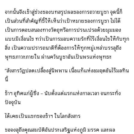
จากนั้นจึงเข้าสู่ช่วงของบทสรุปผลของการถวายบูชา จุดนี้ก็
เป็นส่วนที่สำคัญที่ชี้ให้เห็นว่าเป้าหมายของการบูชา ไม่ได้
เป็นการตอบสนองทางวัตถุหรือการปรนเปรอด้วยมุมมอง
แบบมีเงื่อนไข ทว่าเป็นการมอบความรักที่ไร้เงื่อนไขให้กับทุก
สิ่ง เป็นความปรารถนาดีที่ต้องการให้ทุกหมู่เหล่าบรรลุถึง
พุทธภาวะภายใน ผ่านควันบูชาอันเป็นพรแห่งพุทธะ
“สังสารวัฏปลดเปลื้องสู่นิพพาน เนื้อแท้แห่งอมฤตอันไร้มลทิน
นี้
ข้าฯ อุทิศแก่ผู้ซึ่ง – นับตั้งแต่แรกแห่งกาลเวลา จนกระทั่ง
ปัจจุบัน
ได้เคยเป็นแขกของข้าฯ ในโลกสังสาร
ขอจงลุถึงคุณสมบัติอันประเสริฐแห่งภูมิ มรรค และผล