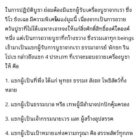
ในการปฏิบัติบูชา ย่อมต้องมีแขกผู้รับเครื่องบูชาจากเรา ซึ่ง
ริโว ซังเฉอ มีความพิเศษในแง่มุมนี้ เนื่องจากเป็นการถวาย
ควันปูชาที่ไม่ได้เฉพาะเจาะจงให้แก่สิ่งศักดิ์สิทธิ์องค์ใดองค์
หนึ่ง แต่เป็นการถวายบูชาที่กว้างขวาง ซึ่งรวมเอาทุก beings
เข้ามาเป็นแขกผู้รับการบูชาจากเรา ธรรมาจารย์ พักชก ริน
โปเช กล่าวถึงแขก 4 ประเภท ที่เราจะมอบถวายเครื่องบูชา
ให้ คือ
1. แขกผู้เป็นที่พึ่ง ได้แก่ พุทธะ ธรรมะ สังฆะ โพธิสัตว์ทั้ง
หลาย
2. แขกผู้เป็นธรรมบาล หรือ เทพผู้มีอำนาจปกปักคุ้มครอง
3. แขกผู้เป็นเจ้ากรรมนายเวร และ ผู้สร้างอุปสรรค
4. แขกผู้เป็นเป้าหมายแห่งความกรุณา คือ สรรพสัตว์ทุกภพ