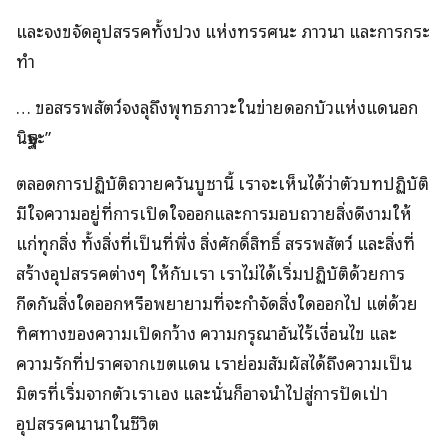
และจงขจัดอุปสรรคทั้งปวง แห่งทรรศนะ ภาวนา และการกระ
ทำ
… ขอสรรพสัตว์จงลุถึงพุทธภาวะในข่ายดอกบัวแห่งแดนอก
นิษฐะ”
ตลอดการปฏิบัติถวายควันบูชานี้ เราจะเห็นได้ว่าตัวบทปฏิบัติ
มีใจความอยู่ที่การเปิดใจออกและการมอบถวายสิ่งดีงามให้
แก่ทุกสิ่ง ทั้งสิ่งที่เป็นที่พึ่ง สิ่งศักดิ์สิทธิ์ สรรพสัตว์ และสิ่งที่
สร้างอุปสรรคต่างๆ ให้กับเรา เราไม่ได้เริ่มปฏิบัติด้วยการ
กีดกันสิ่งใดออกหรือพยายามที่จะกำจัดสิ่งใดออกไป แต่ด้วย
ทิศทางของความเปิดกว้าง ความกรุณาอันไร้เงื่อนไข และ
ความรักที่ปราศจากเขตแดน เราย่อมสัมผัสได้ถึงความเป็น
มิตรที่เริ่มจากตัวเราเอง และนั่นก็อาจนำไปสู่การปัดเป่า
อุปสรรคนานาในชีวิต