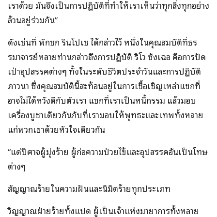
เราด้วย มันจึงเป็นการปฏิบัติที่ทำให้เราเห็นว่าทุกสิ่งทุกอย่าง
ล้วนอยู่ร่วมกัน”
ดังเช่นที่ พักชก รินโปเช ได้กล่าวไว้ หนึ่งในคุณสมบัติที่ธร
รมาจารย์หลายท่านกล่าวถึงการปฏิบัติ ริโว ซังเฉอ คือการปัด
เป่าอุปสรรคต่างๆ ทั้งในระดับชีวิตประจำวันและการปฏิบัติ
ภาวนา ซึ่งคุณสมบัตินี้สะท้อนอยู่ในการเชื้อเชิญเหล่าแขกที่
อาจไม่ได้หวังดีกับตัวเรา แขกที่เราเป็นหนี้กรรม แล้วมอบ
เครื่องบูชาเดียวกันกับที่เรามอบให้พุทธะและเทพทั้งหลาย
แก่พวกเขาด้วยหัวใจเดียวกัน
“แด่ปีศาจผู้มุ่งร้าย ผู้ก่อความป่วยไข้และอุปสรรคอันเป็นโทษ
ต่างๆ
สัญญาณร้ายในความฝันและนิมิตร้ายทุกประเภท
วิญญาณฝ่ายร้ายทั้งแปด ผู้เป็นเจ้าแห่งมายาการทั้งหลาย