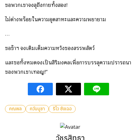
ขอพวกเขาจงลุถึงกายทั้งสอง!
ไม่ด่างพร้อยในความอุตสาหะและความพยายาม
…
ขอข้าฯ จงเติมเต็มความหวังของสรรพสัตว์
และขอทั้งหมดจงเป็นสิริมงคลเพื่อการบรรลุความปรารถนา
ของพวกเขาเทอญ!”
คณพล
ควันบูชา
ริโว ซังเฉอ
วัชรสิทธา