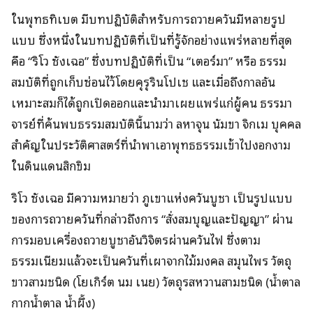
ในพุทธทิเบต มีบทปฏิบัติสำหรับการถวายควันมีหลายรูป
แบบ ซึ่งหนึ่งในบทปฏิบัติที่เป็นที่รู้จักอย่างแพร่หลายที่สุด
คือ “ริโว ซังเฉอ” ซึ่งบทปฏิบัติที่เป็น “เตอร์มา” หรือ ธรรม
สมบัติที่ถูกเก็บซ่อนไว้โดยคุรุรินโปเช และเมื่อถึงกาลอัน
เหมาะสมก็ได้ถูกเปิดออกและนำมาเผยแพร่แก่ผู้คน ธรรมา
จารย์ที่ค้นพบธรรมสมบัตินี้นามว่า ลหาจุน นัมขา จิกเม บุคคล
สำคัญในประวัติศาสตร์ที่นำพาเอาพุทธธรรมเข้าไปงอกงาม
ในดินแดนสิกขิม
ริโว ซังเฉอ มีความหมายว่า ภูเขาแห่งควันบูชา เป็นรูปแบบ
ของการถวายควันที่กล่าวถึงการ “สั่งสมบุญและปัญญา” ผ่าน
การมอบเครื่องถวายบูชาอันวิจิตรผ่านควันไฟ ซึ่งตาม
ธรรมเนียมแล้วจะเป็นควันที่เผาจากไม้มงคล สมุนไพร วัตถุ
ขาวสามชนิด (โยเกิร์ต นม เนย) วัตถุรสหวานสามชนิด (น้ำตาล
กากน้ำตาล น้ำผึ้ง)