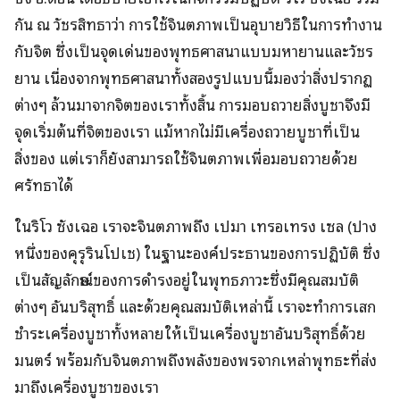
กัน ณ วัชรสิทธาว่า การใช้จินตภาพเป็นอุบายวิธีในการทำงาน
กับจิต ซึ่งเป็นจุดเด่นของพุทธศาสนาแบบมหายานและวัชร
ยาน เนื่องจากพุทธศาสนาทั้งสองรูปแบบนี้มองว่าสิ่งปรากฏ
ต่างๆ ล้วนมาจากจิตของเราทั้งสิ้น การมอบถวายสิ่งบูชาจึงมี
จุดเริ่มต้นที่จิตของเรา แม้หากไม่มีเครื่องถวายบูชาที่เป็น
สิ่งของ แต่เราก็ยังสามารถใช้จินตภาพเพื่อมอบถวายด้วย
ศรัทธาได้
ในริโว ซังเฉอ เราจะจินตภาพถึง เปมา เทรอเทรง เซล (ปาง
หนึ่งของคุรุรินโปเช) ในฐานะองค์ประธานของการปฏิบัติ ซึ่ง
เป็นสัญลักษณ์ของการดำรงอยู่ในพุทธภาวะซึ่งมีคุณสมบัติ
ต่างๆ อันบริสุทธิ์ และด้วยคุณสมบัติเหล่านี้ เราจะทำการเสก
ชำระเครื่องบูชาทั้งหลายให้เป็นเครื่องบูชาอันบริสุทธิ์ด้วย
มนตร์ พร้อมกับจินตภาพถึงพลังของพรจากเหล่าพุทธะที่ส่ง
มาถึงเครื่องบูชาของเรา