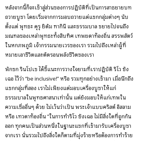
หลังจากนี้ก็จะเข้าสู่ส่วนของการปฏิบัติที่เป็นการสาธยายบท
ถวายบูชา โดยเริ่มจากการมอบถวายแด่แขกกลุ่มต่างๆ นับ
ตั้งแต่ พุทธะ คุรุ ยิตัม ฑากินี และธรรมบาล ขยายไปจนถึง
มณฑลของเหล่าพุทธะทั้งสิบทิศ เทพยดาท้องถิ่น สรรพสัตว์
ในหกภพภูมิ เจ้ากรรมนายเวรของเรา รวมไปถึงเหล่าผู้ที่
หมายเอาชีวิตและตัดรอนพลังชีวิตของเรา
พักชก รินโปเช ได้ชี้แนะการวางใจยามที่เราปฏิบัติ ริโว ซัง
เฉอ ไว้ว่า “be inclusive!” หรือ รวมทุกอย่างเข้ามา เมื่อนึกถึง
แขกกลุ่มที่สอง เราไม่เพียงแต่มอบเครื่องบูชาให้แก่
ธรรมบาลในพุทธศาสนาเท่านั้น แต่ยังมอบให้แก่เทพใน
ความเชื่ออื่นๆ ด้วย ไม่เว้นว่าเป็น พระเจ้าแบบคริสต์ อิสลาม
หรือ เทวดาท้องถิ่น “ในการทำริโว ซังเฉอ ไม่มีสิ่งใดที่ถูกกัน
ออก ทุกคนเป็นส่วนหนึ่งในฐานะแขกที่เข้ามารับเครื่องบูชา
จากเรา นั่นรวมไปถึงสิ่งใดก็ตามที่มุ่งร้ายหรือต้องการทำร้าย