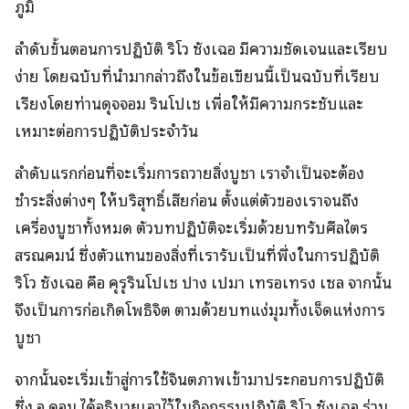
ภูมิ
ลำดับขั้นตอนการปฏิบัติ ริโว ซังเฉอ มีความชัดเจนและเรียบ
ง่าย โดยฉบับที่นำมากล่าวถึงในข้อเขียนนี้เป็นฉบับที่เรียบ
เรียงโดยท่านดุจจอม รินโปเช เพื่อให้มีความกระชับและ
เหมาะต่อการปฏิบัติประจำวัน
ลำดับแรกก่อนที่จะเริ่มการถวายสิ่งบูชา เราจำเป็นจะต้อง
ชำระสิ่งต่างๆ ให้บริสุทธิ์เสียก่อน ตั้งแต่ตัวของเราจนถึง
เครื่องบูชาทั้งหมด ตัวบทปฏิบัติจะเริ่มด้วยบทรับศีลไตร
สรณคมน์ ซึ่งตัวแทนของสิ่งที่เรารับเป็นที่พึ่งในการปฏิบัติ
ริโว ซังเฉอ คือ คุรุรินโปเช ปาง เปมา เทรอเทรง เซล จากนั้น
จึงเป็นการก่อเกิดโพธิจิต ตามด้วยบทแง่มุมทั้งเจ็ดแห่งการ
บูชา
จากนั้นจะเริ่มเข้าสู่การใช้จินตภาพเข้ามาประกอบการปฏิบัติ
ซึ่ง อ.ดอน ได้อธิบายเอาไว้ในกิจกรรมปฏิบัติ ริโว ซังเฉอ ร่วม