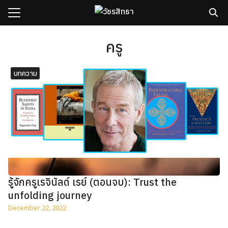
Skip
to
content
Search
for:
ครู
sh
บทความ
กับเรา
ธิวัชรปัญญา
รมและคอร์ส
าม
มรู้
เรา
รู้จักครูเรจินัลด์ เรย์ (ตอนจบ): Trust the
unfolding journey
December 22, 2022