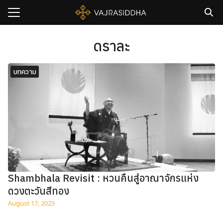
Skip
to
content
Search
for:
ดราละ
sh
บทความ
กับเรา
ธิวัชรปัญญา
รมและคอร์ส
าม
มรู้
เรา
Shambhala Revisit : หวนคืนสู่อาณาจักรแห่ง
ดวงตะวันสีทอง
August 17, 2023