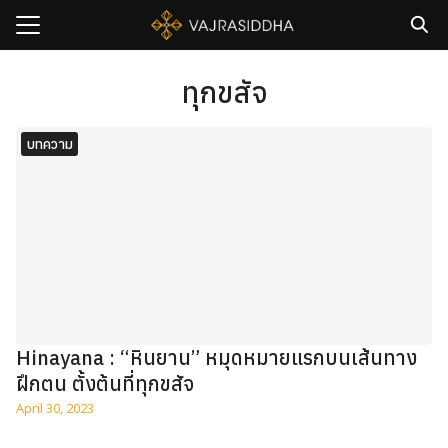
Skip
to
content
Search
for:
ทุกขสัจ
sh
บทความ
กับเรา
ธิวัชรปัญญา
รมและคอร์ส
าม
มรู้
เรา
Hinayana : “หินยาน” หมุดหมายแรกบนเส้นทาง
ฝึกตน ตั้งต้นที่ทุกขสัจ
April 30, 2023