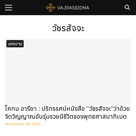
Skip
to
content
Search
for:
วัชรสัจจะ
sh
บทความ
กับเรา
ธิวัชรปัญญา
รมและคอร์ส
าม
มรู้
เรา
โคทม อารียา : ปริทรรศน์หนังสือ “วัชรสัจจะ”ว่าด้วย
จิตวิญญาณอันรุ่มรวยมีชีวิตของพุทธศาสนาทิเบต
November 18, 2025