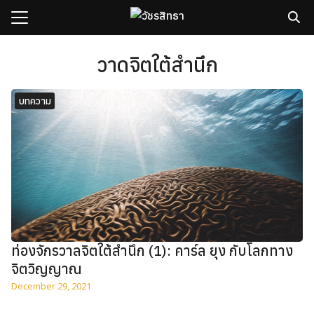
Skip
to
content
Search
for:
วาดจิตใต้สำนึก
sh
บทความ
กับเรา
ธิวัชรปัญญา
รมและคอร์ส
าม
มรู้
เรา
ท่องจักรวาลจิตใต้สำนึก (1): คาร์ล ยุง กับโลกทาง
จิตวิญญาณ​
December 29, 2021