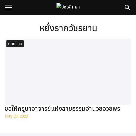
Skip
to
content
Search
for:
หยั่งรากวัชรยาน
sh
บทความ
กับเรา
ธิวัชรปัญญา
รมและคอร์ส
าม
มรู้
เรา
ขอให้ครูบาอาจารย์แห่งสายธรรมอำนวยอวยพร
May 25, 2023