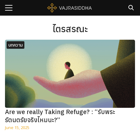
Skip
to
content
Search
for:
ไตรสรณะ
sh
บทความ
กับเรา
ธิวัชรปัญญา
รมและคอร์ส
าม
มรู้
เรา
Are we really Taking Refuge? : “รับพระ
รัตนตรัยจริงไหมนะ?”
June 15, 2025