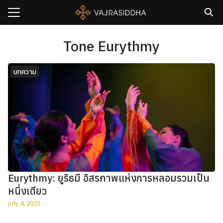
Skip
to
content
Search
for:
Tone Eurythmy
sh
บทความ
กับเรา
ธิวัชรปัญญา
รมและคอร์ส
าม
มรู้
เรา
Eurythmy: ยูริธมี อิสรภาพแห่งการหลอมรวมเป็น
หนึ่งเดียว
July 4, 2023