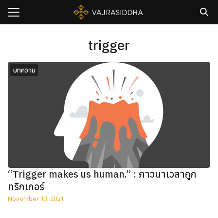
Skip
to
content
Search
for:
trigger
sh
บทความ
กับเรา
ธิวัชรปัญญา
รมและคอร์ส
าม
มรู้
เรา
“Trigger makes us human.” : ภาวนาเวลาถูก
ทริกเกอร์
November 13, 2021