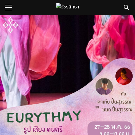
Skip
to
content
Search
for:
sh
กับเรา
ธิวัชรปัญญา
รมและคอร์ส
าม
มรู้
เรา