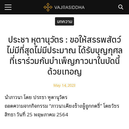
Skip
to
content
Search
บทความ
for:
ประชา หุตานุวัตร : ขอให้สรรพสัตว์
sh
ไม่มีที่สุดไม่มีประมาณ ได้รับบุญกุศล
กับเรา
ที่เราร่วมกันบำเพ็ญภาวนาในบัดนี้
ธิวัชรปัญญา
ด้วยเทอญ
รมและคอร์ส
าม
May 14, 2023
มรู้
นำภาวนา โดย ประชา หุตานุวัตร
เรา
ถอดความจากกิจกรรม “ภาวนาเคียงข้างผู้ถูกกดขี่” โดยวัชร
สิทธา วันที่ 25 พฤษภาคม 2564