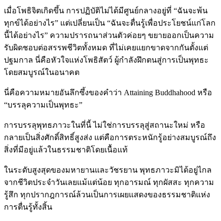
เมื่อโพธิจิตเกิดขึ้น การปฏิบัติไม่ได้มีศูนย์กลางอยู่ที่ “ฉันจะพ้น
ทุกข์ได้อย่างไร” แต่เปลี่ยนเป็น “ฉันจะตื่นรู้เพื่อประโยชน์แก่โลก
นี้ได้อย่างไร” ความปรารถนาส่วนตัวค่อยๆ ขยายออกเป็นความ
รับผิดชอบต่อสรรพชีวิตทั้งหมด ที่ไม่เคยแยกขาดจากกันตั้งแต่
ปฐมกาล นี่คือหัวใจแห่งโพธิสัตว์ ผู้กำลังฝึกตนสู่การเป็นพุทธะ
โดยสมบูรณ์ในอนาคต
นี่คือความหมายอันลึกซึ้งของคำว่า Attaining Buddhahood หรือ
“บรรลุความเป็นพุทธะ”
การบรรลุพุทธภาวะในที่นี้ ไม่ใช่การบรรลุสู่สถานะใหม่ หรือ
กลายเป็นสิ่งศักดิ์สิทธิ์สูงส่ง แต่คือการตระหนักรู้อย่างสมบูรณ์ถึง
สิ่งที่มีอยู่แล้วในธรรมชาติโดยเนื้อแท้
ในระดับสูงสุดของมหายานและวัชรยาน พุทธภาวะมิได้อยู่ไกล
จากชีวิตประจำวันเลยแม้แต่น้อย ทุกอารมณ์ ทุกผัสสะ ทุกความ
รู้สึก ทุกปรากฎการณ์ล้วนเป็นการเผยแสดงของธรรมชาติแห่ง
การตื่นรู้ทั้งสิ้น