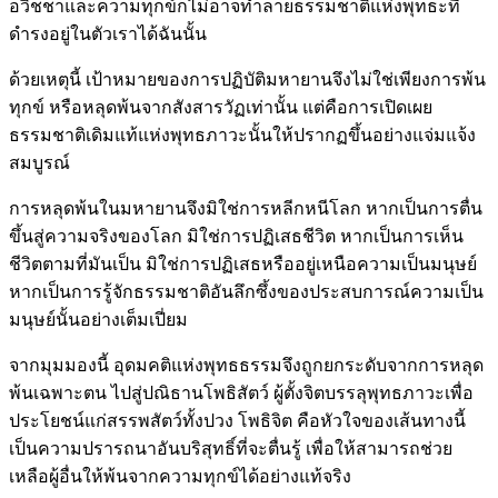
อวิชชาและความทุกข์ก็ไม่อาจทำลายธรรมชาติแห่งพุทธะที่
ดำรงอยู่ในตัวเราได้ฉันนั้น
ด้วยเหตุนี้ เป้าหมายของการปฏิบัติมหายานจึงไม่ใช่เพียงการพ้น
ทุกข์ หรือหลุดพ้นจากสังสารวัฏเท่านั้น แต่คือการเปิดเผย
ธรรมชาติเดิมแท้แห่งพุทธภาวะนั้นให้ปรากฏขึ้นอย่างแจ่มแจ้ง
สมบูรณ์
การหลุดพ้นในมหายานจึงมิใช่การหลีกหนีโลก หากเป็นการตื่น
ขึ้นสู่ความจริงของโลก มิใช่การปฏิเสธชีวิต หากเป็นการเห็น
ชีวิตตามที่มันเป็น มิใช่การปฏิเสธหรืออยู่เหนือความเป็นมนุษย์
หากเป็นการรู้จักธรรมชาติอันลึกซึ้งของประสบการณ์ความเป็น
มนุษย์นั้นอย่างเต็มเปี่ยม
จากมุมมองนี้ อุดมคติแห่งพุทธธรรมจึงถูกยกระดับจากการหลุด
พ้นเฉพาะตน ไปสู่ปณิธานโพธิสัตว์ ผู้ตั้งจิตบรรลุพุทธภาวะเพื่อ
ประโยชน์แก่สรรพสัตว์ทั้งปวง โพธิจิต คือหัวใจของเส้นทางนี้
เป็นความปรารถนาอันบริสุทธิ์ที่จะตื่นรู้ เพื่อให้สามารถช่วย
เหลือผู้อื่นให้พ้นจากความทุกข์ได้อย่างแท้จริง