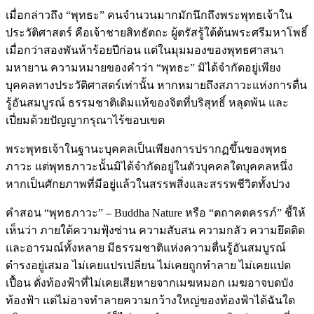
เมื่อกล่าวถึง “พุทธะ” คนจำนวนมากมักนึกถึงพระพุทธเจ้าใน
ประวัติศาสตร์ คือเจ้าชายสิทธัตถะ ผู้ตรัสรู้ใต้ต้นพระศรีมหาโพธิ์
เมื่อกว่าสองพันห้าร้อยปีก่อน แต่ในมุมมองของพุทธศาสนา
มหายาน ความหมายของคำว่า “พุทธะ” มิได้จำกัดอยู่เพียง
บุคคลทางประวัติศาสตร์เท่านั้น หากหมายถึงสภาวะแห่งการตื่น
รู้อันสมบูรณ์ ธรรมชาติเดิมแท้ของจิตที่บริสุทธิ์ หลุดพ้น และ
เปี่ยมด้วยปัญญากรุณาไร้ขอบเขต
พระพุทธเจ้าในฐานะบุคคลเป็นเพียงการปรากฏขึ้นของพุทธ
ภาวะ แต่พุทธภาวะนั้นมิได้จำกัดอยู่ในตัวบุคคลใดบุคคลหนึ่ง
หากเป็นศักยภาพที่มีอยู่แล้วในสรรพสิ่งและสรรพชีวิตทั้งปวง
คำสอน “พุทธภาวะ” – Buddha Nature หรือ “ตถาคตครรภ์” ชี้ให้
เห็นว่า ภายใต้ความฟุ้งซ่าน ความสับสน ความกลัว ความยึดติด
และอารมณ์ทั้งหลาย มีธรรมชาติแห่งความตื่นรู้อันสมบูรณ์
ดำรงอยู่เสมอ ไม่เคยแปรเปลี่ยน ไม่เคยถูกทำลาย ไม่เคยแปด
เปื้อน ดั่งท้องฟ้าที่ไม่เคยเสียหายจากเมฆหมอก เมฆอาจบดบัง
ท้องฟ้า แต่ไม่อาจทำลายความกว้างใหญ่ของท้องฟ้าได้ฉันใด