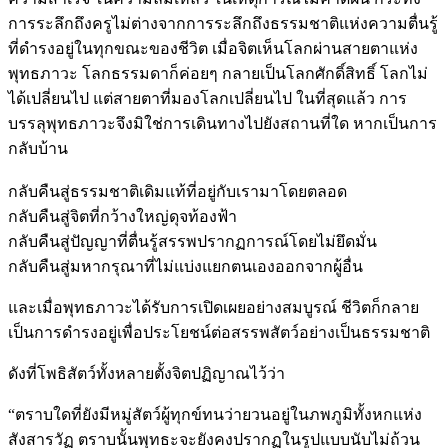
การระลึกถึงครูไม่ต่างจากการระลึกถึงธรรมชาติแห่งความตื่นรู้
ที่ดำรงอยู่ในทุกขณะของชีวิต เมื่อจิตเห็นโลกผ่านสายตาแห่ง
พุทธภาวะ โลกธรรมดาก็ค่อยๆ กลายเป็นโลกศักดิ์สิทธิ์ โลกไม่
ได้เปลี่ยนไป แต่สายตาที่มองโลกเปลี่ยนไป ในที่สุดแล้ว การ
บรรลุพุทธภาวะจึงมิใช่การเดินทางไปยังสถานที่ใด หากเป็นการ
กลับบ้าน
กลับคืนสู่ธรรมชาติเดิมแท้ที่อยู่กับเรามาโดยตลอด
กลับคืนสู่จิตที่กว้างใหญ่ดุจท้องฟ้า
กลับคืนสู่ปัญญาที่ตื่นรู้สรรพปรากฏการณ์โดยไม่ยึดมั่น
กลับคืนสู่มหากรุณาที่ไม่แบ่งแยกตนเองออกจากผู้อื่น
และเมื่อพุทธภาวะได้รับการเปิดเผยอย่างสมบูรณ์ ชีวิตก็กลาย
เป็นการดำรงอยู่เพื่อประโยชน์ต่อสรรพสัตว์อย่างเป็นธรรมชาติ
ดังที่โพธิสัตว์ทั้งหลายตั้งจิตปฏิญาณไว้ว่า
“ตราบใดที่ยังมีหมู่สัตว์ผู้ทุกข์ทนว่ายวนอยู่ในภพภูมิทั้งหกแห่ง
สังสารวัฏ ตราบนั้นพุทธะจะยังคงปรากฏในรูปแบบนับไม่ถ้วน