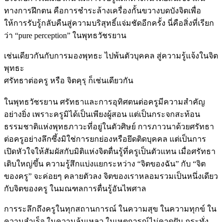
ทางการฝึกตน คือการชำระล้างเครื่องกั้นขวางบดบังจิตเพื่อ
ให้การรับรู้กลับคืนสู่ความบริสุทธิ์แจ่มชัดอีกครั้ง นี่คือสิ่งที่เรียก
ว่า “pure perception” ในพุทธวัชรยาน
เช่นเดียวกันกับการมองพุทธะ ไปพ้นตัวบุคคล สู่ความรู้แจ้งในจิต
พุทธะ
ศรัทธาต่อครู หรือ จิตคุรุ ก็เช่นเดียวกัน
ในพุทธวัชรยาน ศรัทธาและการอุทิศตนต่อครูมีความสำคัญ
อย่างยิ่ง เพราะครูมิได้เป็นเพียงผู้สอน แต่เป็นกระจกสะท้อน
ธรรมชาติแห่งพุทธภาวะที่อยู่ในตัวศิษย์ การภาวนาด้วยศรัทธา
ต่อครูอย่างลึกซึ้งมิใช่การยกย่องหรือยึดติดบุคคล แต่เป็นการ
เปิดหัวใจให้สัมผัสกับมิติแห่งจิตตื่นรู้ที่ครูเป็นตัวแทน เมื่อศรัทธา
เติบใหญ่ขึ้น ความรู้สึกแบ่งแยกระหว่าง “จิตของฉัน” กับ “จิต
ของครู” จะค่อยๆ คลายตัวลง จิตของเราหลอมรวมเป็นหนึ่งเดียว
กับจิตของครู ในมณฑลการตื่นรู้อันไพศาล
การระลึกถึงครูในทุกสถานการณ์ ในความสุข ในความทุกข์ ใน
ความสำเร็จ ในความล้มเหลว ในเหตุการณ์ไม่คาดฝัน กระทั่ง