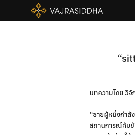
Skip
to
content
Se
fo
“sit
บทความโดย วิจั
“ชายผู้หนึ่งกำล
สถานการณ์คับขันเช