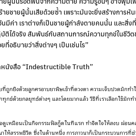
ายผู้นั้นรอดพ้นจากความตาย ความรู้อื่นๆ อาจฟุ่มเ
ร้ายชายผู้นั้นเสียด้วยซ้ำ เพราะมันจะยิ่งสร้างการ
นมีค่า เราต่างก็เป็นชายผู้กำลังตายคนนั้น และสิ่งท
ฏิบัติได้จริง สัมพันธ์กับสถานการณ์ความทุกข์ในชีวิ
อยที่อธิบายว่าสิ่งต่างๆ เป็นเช่นไร”
จากหนังสือ “Indestructible Truth”
ยที่ถูกยิงด้วยลูกศรอาบยาพิษเข้าที่ดวงตา ความเจ็บปวดมักทำ
กทุกข์ด้วยกลยุทธ์ต่างๆ และโดยมากแล้ว วิธีที่เราเลือกใช้มัก
จดูเหมือนเป็นกิจกรรมฟีลกู้ดในทีแรก ทำจิตใจให้สงบ ผ่อ
าให้สรรพชีวิต ซึ่งในด้านหนึ่ง การภาวนาก็เป็นกระบวนการที่