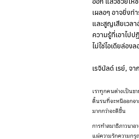
ออก แล้วช่วยให้ช
เผลอๆ อาจยิ่งทำ
และสูญเสียเวลาอั
ความรู้ที่เอาไปป
ไม่ใช่ไอเดียล่องล
เรจินัลด์ เรย์, 
เราทุกคนต่างเป็นชา
ดิ้นรนที่จะหนีออกจา
มากกว่าจะดีขึ้น
การทำสมาธิภาวนาอา
แผ่ความรักความกรุณ