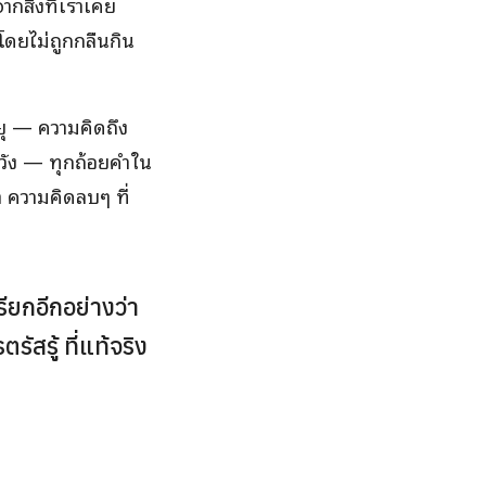
กสิ่งที่เราเคย
้โดยไม่ถูกกลืนกิน
ายุ — ความคิดถึง
หวัง — ทุกถ้อยคำใน
่า ความคิดลบๆ ที่
ียกอีกอย่างว่า
สรู้ ที่แท้จริง