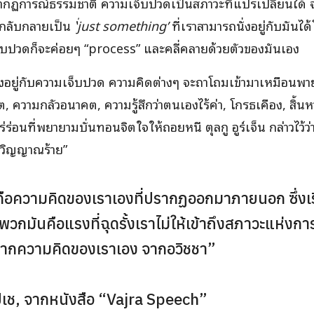
ปรากฏการณ์ธรรมชาติ ความเจ็บปวดเป็นสภาวะที่แปรเปลี่ยนได้ จา
” กลับกลายเป็น
‘่just something’
ที่เราสามารถนั่งอยู่กับมันได
เจ็บปวดก็จะค่อยๆ “process” และคลี่คลายด้วยตัวของมันเอง
งนิ่งอยู่กับความเจ็บปวด ความคิดต่างๆ จะถาโถมเข้ามาเหมือนพ
ความกลัวอนาคต, ความรู้สึกว่าตนเองไร้ค่า, โกรธเคือง, สิ้น
่ร่อนที่พยายามบั่นทอนจิตใจให้ถอยหนี ตุลกู อูร์เจ็น กล่าวไว้ว
“วิญญาณร้าย”
 คือความคิดของเราเองที่ปรากฏออกมาภายนอก ซึ่งเร
มันคือแรงที่ฉุดรั้งเราไม่ให้เข้าถึงสภาวะแห่งการตรั
ดจากความคิดของเราเอง จากอวิชชา”
ินโปเช, จากหนังสือ “Vajra Speech”