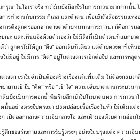
รุณาในใจเราจริง ทว่ามันยังมีอะไรในการภาวนามากกว่านั้น 
ือการทำงานกับกรรม กิเลส และตัวตน เพื่อเข้าถึงสัจธรรมแห่ง
การดึงลูกศรออกจากดวงตาด้วยหนทางการภาวนา ก็คือการมอง
 และเห็นแจ้งด้วยตัวเองว่า ไม่มีสิ่งที่เป็นตัวตนที่แยกขาดจาก
้ว่า ลูกศรไม่ได้ถูก “ดึง” ออกเสียทีเดียว แต่ด้วยดวงตาที่เห็
จึงไม่มีอยู่ ไม่มีการ “ติด” อยู่ในดวงตาเราอีกต่อไป และการหลุดพ
ในดวงตา เราไม่จำเป็นต้องสร้างเรื่องเล่าเพิ่มเติม ไม่ต้องกลบเก
รพยายามเข้าไป “คิด” หรือ “เข้าใจ” ความเจ็บปวดผ่านกระบว
ลับยิ่งเป็นการตอกย้ำพิษร้ายลึกเข้าไปในบาดแผล การภาวนาใน
ปวดนั้นอย่างตรงไปตรงมา ปลดปล่อยเนื้อเรื่องในหัว ไม่เติมแต่ง
ี่ว่างๆ เปิดออกกลางความเจ็บกลางใจ และเฝ้ามองด้วยความอ่อน
ความรู้สึกของร่างกายและการรับรู้ตรงๆ อย่างไม่ปรุงแต่ง ความเจ็บ