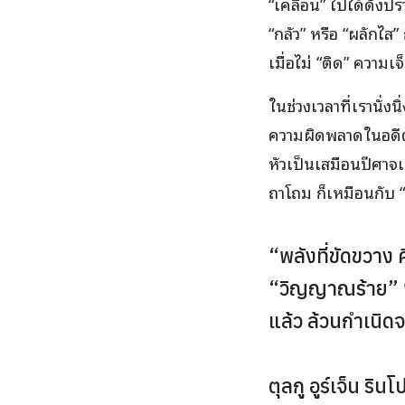
“เคลื่อน” ไปได้ดั่ง
“กลัว” หรือ “ผลักไส
เมื่อไม่ “ติด” ความ
ในช่วงเวลาที่เรานั่
ความผิดพลาดในอดีต, 
หัวเป็นเสมือนปีศาจเร
ถาโถม ก็เหมือนกับ 
“พลังที่ขัดขวาง
“วิญญาณร้าย” พวก
แล้ว ล้วนกำเนิ
ตุลกู อูร์เจ็น ร