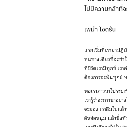
ไม่มีความกล้าที
เพม่า โชดรัน
แรกเริ่มที่เรามาปฏิ
หนทางเดียวที่จะทำให
ที่ชีวิตเรามีทุกข์ 
ต้องการจะพ้นทุกข์ หรือ
พอเราภาวนาไประยะนึ
เรารู้ว่าจะภาวนาอย่า
จะมอง เราลืมไปแล้วว
อันอ่อนนุ่ม แล้วนั่ง
และฝังลึกลงไปใน “อ