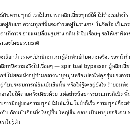
นธ์กับความทุกข์ เราไม่สามารถหลีกเลี่ยงทุกข์ได้ ไม่ว่าจะอย่างไร
งอยู่กับเรา ความทุกข์นั้นจะดำรงอยู่ในร่างกาย ในจิตใจ เป็
ัวตนที่ถาวร อาจจะเปลี่ยนรูปร่าง กลิ่น สี ไปเรื่อยๆ รอให้เราพิจ
เราเองโดยธรรมชาติ
องเลือกว่า เราจะเป็นนักภาวนาผู้สัมพันธ์กับความจริงตรงหน้าท
หลีกหนีความจริงไปเรื่อยๆ — spiritual bypasser ผู้หลีกเลี
ุกข์ ไม่ยอมนั่งอยู่ท่ามกลางพายุหมุนหรือเปลวไฟคุกรุ่นของอาร
ู่กับประสบการณ์อันเข้มข้นนั้น หรือไม่รู้จะอยู่ยังไง ถ้ายอมพัง 
าจไม่ได้ตายครั้งเดียวด้วย แต่อย่างน้อยกระบวนการก็เปิดพื้นที
การมีอยู่ของความทุกข์ ไม่เช่นนั้น ไม่ช้าก็เร็ว ความทุกข์ก็
ากดทับ ก้อนมันก็จะยิ่งใหญ่ขึ้น ใหญ่ขึ้น กลายเป็นพายุเฮอริเคน พ
ราไม่รู้ตัว