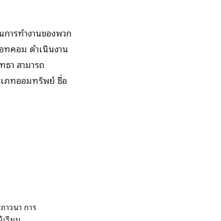
นุนการทำงานของพวก
าดอทคอม ดำเนินงาน
รัทธา สามารถ
เภทออมทรัพย์ ชื่อ
ารภาวนา การ
้เรียน