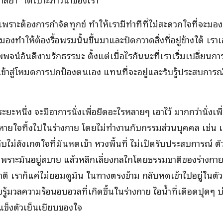
พราะต้องการกำจัดทุกข์ ทำให้เรามีท่าทีที่ไม่สะดวกใจที่จะมอง
งทำให้ต้องรื้อพรมนั้นขึ้นมาและปัดกวาดสิ่งที่อยู่ข้างใต้ เราเ
จน์อันดีงามรักธรรมะ ตั้งแต่เมื่อไรกันนะที่เราเริ่มเปลี่ยน
เข้าสู่โหมดการปกป้องตนเอง แทนที่จะอยู่และรับรู้ประสบการณ์
ยะหนึ่ง จะมีอาการนั่งเพื่อยึดอะไรหลายๆ เอาไว้ มากกว่านั่งเพื
หายใจทิ้งไปในร่างกาย โดยไม่ทำงานกับกรรมส่วนบุคคล เช่น เร
บไม่สังเกตใจที่มันหดเข้า หวงพื้นที่ ไม่เปิดรับประสบการณ์ ต
ไว้เพราะมันอยู่สบาย แล้วหลีกเลี่ยงกลไกโดยธรรมชาติของร่างกาย
ิ เราก็แค่ไม่ยอมดูมัน ในทางตรงข้าม กลับหดเข้าไปอยู่ในตัว
รู้มวลความร้อนอบอวลที่เกิดขึ้นในร่างกาย ไอน้ำที่เดือดปุดๆ บ่
รแข็งตัวเย็นเยียบของใจ