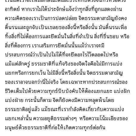
อาทิตย์ หากเราไม่ได้ประจักษ์แจ้งว่าทุกสิ่งที่ถูกแสดงผ่าน
ความคิดของเราเป็นการปลดปล่อย จิตธรรมดาสามัญยังคง
ดิ้นรนและถูกจับเป็นเชลยของสิ่งนี้หรือสิ่งนั้น มันดิ้นรนเพื่อ
ทิ้งสิ่งที่ไม่ต้องการและยึดมั่นในสิ่งที่จำเป็น สิ่งที่ชื่นชอบ หรือ
สิ่งที่ต้องการ เราเสริมการยึดมั่นนั้นแม้ว่าเราจะมี
ประสบการณ์ว่าเป็นไปไม่ได้ที่จะยึดอะไรไว้ตลอดไปหรือ
แม้แต่สักครู่ ธรรมชาติที่แท้จริงของจิตใจคือไม่มีการแบ่ง
แยกหรือการยกเว้น ไม่มีสิ่งนี้หรือสิ่งนั้น จิตธรรมดาสามัญ
ของเราอาจบอกว่านี่ไม่จริง โดยเฉพาะหากประสบการณ์ของ
ชีวิตเต็มไปด้วยความทุกข์บีบบังคับให้ต้องแยกแยะ แบ่งฝัก
แบ่งฝ่าย กระนั้นก็ตาม จิตก็ยังคงมีความหลุดพ้นโดย
ธรรมชาติอยู่แล้ว แม้ขณะที่เรากำลังคิดเกี่ยวกับความแบ่ง
แยกเหล่านั้น ความอยุติธรรมต่างๆ หรือความโน้มเอียงของ
มนุษย์ด้วยธรรมชาติที่ก่อให้เกิดความทุกข์ต่อกัน