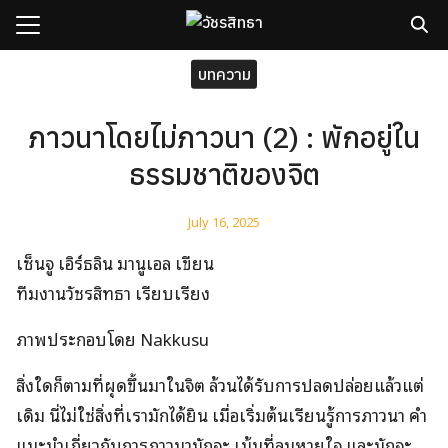
Skip
to
content
Search
บทความ
for:
ภาวนาโดยไม่ภาวนา (2) : พักอยู่ใน
sh
ธรรมชาติของจิต
กับเรา
ธิวัชรปัญญา
July 16, 2025
รมและคอร์ส
เซ็นจู เอิร์ธลิน มานูเอล เขียน
าม
ทีมงานวัชรสิทธา เรียบเรียง
มรู้
ภาพประกอบโดย Nakkusu
เรา
สิ่งใดก็ตามที่ผุดขึ้นมาในจิต ล้วนได้รับการปลดปล่อยแล้วแต่
เดิม นี่ไม่ใช่สิ่งที่เรามักได้ยิน เมื่อเริ่มต้นเรียนรู้การภาวนา คำ
แนะนำเกี่ยวกับการภาวนามักจะ เน้นที่ลมหายใจ และมักจะ