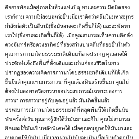
คือการพักแม้อยู่ภายในห้วงแห่งปัญหาและความมืดมิดของ
เราก็ตาม ความไม่สงบจะก่อขึ้นเมื่อเราคิดว่าคลื่นในมหาสมุทร
กำลังก่อตัวเป็นสึนามิ(ซึ่งมันอาจจะเกิดขึ้นก็ได้) และจะพัดพา
เราไป(ซึ่งอาจจะเกิดขึ้นก็ได้) เมื่อคุณสามารถเห็นความคิดดั่ง
ดวงจันทร์หรือดวงอาทิตย์ที่ส่องสว่างบนคลื่นที่ลอยขึ้นในตัว
คุณ การภาวนาโดยธรรมชาติเดิมแท้อาจปรากฏ คุณอาจได้
ประจักษ์แจ้งถึงพื้นที่ดั้งเดิมและเก่าแก่ของชีวิตในการ
ปรากฏของความคิดการภาวนาโดยธรรมชาติเดิมแท้ได้เกิด
ขึ้นในตัวคุณแทนการภาวนาที่คุณต้องฝืนสร้างขึ้นมา คุณไม่
ต้องไปมองหาหรือภาวนาขอประสบการณ์เฉพาะของการ
ภาวนา การภาวนาอยู่กับคุณอยู่แล้ว มันเกิดขึ้นแล้ว
ประสบการณ์ภาวนาโดยธรรมชาติที่หลุดพ้นนี้ได้เกิดขึ้นนับ
พันครั้งต่อวัน คุณอาจรู้สึกได้ว่ามันมาและก็ไป คุณไม่สามารถ
ยึดและใช้มันเป็นพลังพิเศษได้ เมื่อคุณอนุญาตให้มันมาและ
อนุญาตให้มันไป เมื่อเวลาผ่านไปมันจะเป็นเนื้อเป็นตัวคุณใน