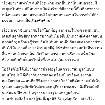
“ยิ่งพยายามเท่าไร ฉันก็ยิ่งงุ่มง่ามมากขึ้นเท่านั้น มันอาจจะมี
เหตุผลในตัว แต่นี่มันช่างเป็นฝันร้าย พิธีกรรมนี้เป็นอีกตัวอย่าง
หนึ่งของความสามารถอันไร้ขอบเขตของเซนในการทำให้สิ่ง
ธรรมดากลายเป็นเรื่องซับซ้อน”
เรื่องเล่าขำขันเกี่ยวกับโอริโยกิมีอยู่มากมายในวงการเซน ฉัน
เคยเห็นลูกศิษย์ตักอาหารมากเกินไป (ซึ่งเป็นความผิดพลาดแบบ
คลาสสิก) แล้วพอรู้ว่าจะกินไม่ทันกับคนอื่นก็แอบยัดอาหารส่วน
เกินไว้ในแขนเสื้อของจีวร เคยมีผู้เสิร์ฟทำอาหารหกใส่ศีรษะคน
อื่น ชามปลิวกระเด็น เกิดศึกอาหารย่อมๆ หรือบางครั้งเสียง
หัวเราะคิกคักก็แพร่ไปทั่วทั้งเซนโด (ห้องภาวนา)
โอริโยกิไม่ได้เกี่ยวกับการดำรงอยู่ในสภาวะ “สมบูรณ์แบบ”
แบบใดๆ ไม่ได้เกี่ยวกับการแสดง หรือแม้แต่เรื่องของราย
ละเอียดเลย — มันคือชีวิตของเราเอง โอริโยกิค่อยๆ เผยให้เห็น
รูปแบบและจุดติดขัดในจิตและพฤติกรรมของเรา ดังที่โซเค็ตสึ
นอร์แมน ฟิชเชอร์ ครูธรรมะอาวุโสแห่งศูนย์เซน
ซานฟรานซิสโก และผู้ก่อตั้งมูลนิธิ Everyday Zen กล่าวไว้ว่า