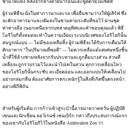
ชามให้แห้ง หลังจากล้างด้วยน้ำร้อนและขูดด้วยไม้เซ็ตสึ
ผู้ร่วมพิธีจะนั่งในท่าภาวนาและรอ เพื่อยื่นชามว่างให้ผู้เสิร์ฟ ซึ่ง
จะตักอาหารมาและเติมลงในชามตามระดับที่ขอไว้ ผ่านชุด
ท่าทางมือ (นอกเหนือจากบทสวดอุทิศและคำขอบคุณแล้ว พิธี
โอริโยกิทั้งหมดจะทำในความเงียบ) ระบบนิเวศของโอริโยกินั้น
สมบูรณ์แบบ — ไม่มีของเหลือทิ้ง ผู้ร่วมพิธีจะได้รับการเตือนให้
ตักอาหาร “ในปริมาณที่พอดี” — ไม่ควรเหลือแม้แต่เศษหนึ่งชิ้น
น้ำที่ใช้ล้างชามหลังจากรับประทานจะถูกดื่มบางส่วน ส่วนที่
เหลือจะถูกรวบรวมไว้และนำไปเทในสวน ทุกการเคลื่อนไหว
ของโอริโยกินั้นกระชับ ละเอียดอ่อน และออกแบบให้เคลื่อนไป
อย่างกลมกลืน ต้องอาศัยการตระหนักรู้ในสิ่งที่เกิดขึ้นตรงหน้า
อย่างพิถีพิถัน
สำหรับผู้เริ่มต้น การก้าวเข้าสู่ระบำนี้อาจน่าหวาดหวั่น ผู้ปฏิบัติ
เซนและนักเขียน ลอว์เรนซ์ เชนเบิร์ก กล่าวถึงประสบการณ์แรก
ของเขากับโอริโยกิไว้ในหนังสือ Ambivalent Zen ว่า