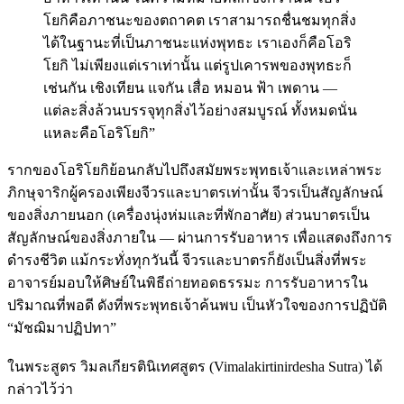
โยกิคือภาชนะของตถาคต เราสามารถชื่นชมทุกสิ่ง
ได้ในฐานะที่เป็นภาชนะแห่งพุทธะ เราเองก็คือโอริ
โยกิ ไม่เพียงแต่เราเท่านั้น แต่รูปเคารพของพุทธะก็
เช่นกัน เชิงเทียน แจกัน เสื่อ หมอน ฟ้า เพดาน —
แต่ละสิ่งล้วนบรรจุทุกสิ่งไว้อย่างสมบูรณ์ ทั้งหมดนั่น
แหละคือโอริโยกิ”
รากของโอริโยกิย้อนกลับไปถึงสมัยพระพุทธเจ้าและเหล่าพระ
ภิกษุจาริกผู้ครองเพียงจีวรและบาตรเท่านั้น จีวรเป็นสัญลักษณ์
ของสิ่งภายนอก (เครื่องนุ่งห่มและที่พักอาศัย) ส่วนบาตรเป็น
สัญลักษณ์ของสิ่งภายใน — ผ่านการรับอาหาร เพื่อแสดงถึงการ
ดำรงชีวิต แม้กระทั่งทุกวันนี้ จีวรและบาตรก็ยังเป็นสิ่งที่พระ
อาจารย์มอบให้ศิษย์ในพิธีถ่ายทอดธรรมะ การรับอาหารใน
ปริมาณที่พอดี ดังที่พระพุทธเจ้าค้นพบ เป็นหัวใจของการปฏิบัติ
“มัชฌิมาปฏิปทา”
ในพระสูตร วิมลเกียรตินิเทศสูตร (Vimalakirtinirdesha Sutra) ได้
กล่าวไว้ว่า