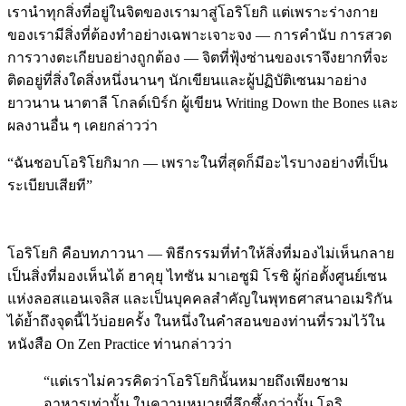
เรานำทุกสิ่งที่อยู่ในจิตของเรามาสู่โอริโยกิ แต่เพราะร่างกาย
ของเรามีสิ่งที่ต้องทำอย่างเฉพาะเจาะจง — การคำนับ การสวด
การวางตะเกียบอย่างถูกต้อง — จิตที่ฟุ้งซ่านของเราจึงยากที่จะ
ติดอยู่ที่สิ่งใดสิ่งหนึ่งนานๆ นักเขียนและผู้ปฏิบัติเซนมาอย่าง
ยาวนาน นาตาลี โกลด์เบิร์ก ผู้เขียน Writing Down the Bones และ
ผลงานอื่น ๆ เคยกล่าวว่า
“ฉันชอบโอริโยกิมาก — เพราะในที่สุดก็มีอะไรบางอย่างที่เป็น
ระเบียบเสียที”
โอริโยกิ คือบทภาวนา — พิธีกรรมที่ทำให้สิ่งที่มองไม่เห็นกลาย
เป็นสิ่งที่มองเห็นได้ ฮาคุยุ ไทซัน มาเอซูมิ โรชิ ผู้ก่อตั้งศูนย์เซน
แห่งลอสแอนเจลิส และเป็นบุคคลสำคัญในพุทธศาสนาอเมริกัน
ได้ย้ำถึงจุดนี้ไว้บ่อยครั้ง ในหนึ่งในคำสอนของท่านที่รวมไว้ใน
หนังสือ On Zen Practice ท่านกล่าวว่า
“แต่เราไม่ควรคิดว่าโอริโยกินั้นหมายถึงเพียงชาม
อาหารเท่านั้น ในความหมายที่ลึกซึ้งกว่านั้น โอริ