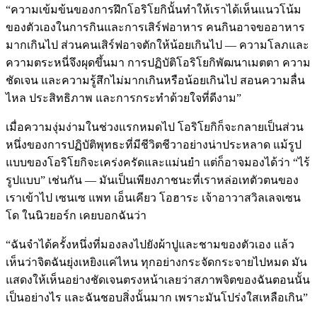
“ความเข้มข้นของการฝึกโอริโยกินั้นทำให้เราได้เห็นแนวโน้ม
ของตัวเองในการกินและการเสิร์ฟอาหาร คนกินอาจขออาหาร
มากเกินไป ส่วนคนเสิร์ฟอาจตักให้น้อยเกินไป — ความโลภและ
ความตระหนี่จึงผุดขึ้นมา การปฏิบัติโอริโยกิพัฒนาเมตตา ความ
ชัดเจน และความรู้สึกไม่มากเกินหรือน้อยเกินไป สอนความลื่น
ไหล ประสิทธิภาพ และการกระทำด้วยใจที่ดีงาม”
เมื่อความงุ่มง่ามในช่วงแรกหมดไป โอริโยกิก็จะกลายเป็นส่วน
หนึ่งของการปฏิบัติพุทธะที่มีชีวิตชีวาอย่างน่าประหลาด แม้รูป
แบบของโอริโยกิจะเคร่งครัดและแม่นยำ แต่ก็อาจมองได้ว่า “ไร้
รูปแบบ” เช่นกัน — มันเป็นเพียงภาชนะที่เราหล่อเทตัวตนของ
เราเข้าไป เซนเซ แพท เอ็นเคียว โอฮาระ เจ้าอาวาสวิลเลจเซน
โด ในนิวยอร์ก เคยบอกฉันว่า
“ฉันจำได้ครั้งหนึ่งที่มองลงไปยังผ้าปูและชามของตัวเอง แล้ว
เห็นว่าจิตฉันยุ่งเหยิงแค่ไหน ทุกอย่างกระจัดกระจายไปหมด มัน
แสดงให้เห็นอย่างชัดเจนตรงหน้าเลยว่าสภาพจิตของฉันตอนนั้น
เป็นอย่างไร และฉันชอบสิ่งนั้นมาก เพราะมันโปร่งใสเหลือเกิน”