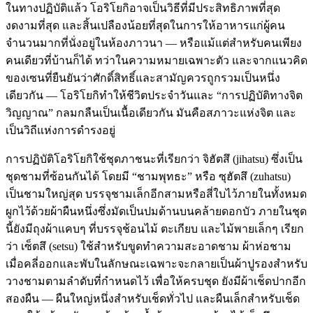
ในทางปฏิบัติแล้ว โอริโยกิอาจเป็นวิธีที่มีประสิทธิภาพที่สุด
งดงามที่สุด และสิ้นเปลืองน้อยที่สุดในการให้อาหารแก่ผู้คน
จำนวนมากที่นั่งอยู่ในห้องภาวนา — หรือแม้แต่สำหรับคนเพียง
คนเดียวที่บ้านก็ได้ ทว่าในความหมายเฉพาะตัว และจากแนวคิด
ของเซนที่ยืนยันว่าศักดิ์สิทธิ์และสามัญควรถูกรวมเป็นหนึ่ง
เดียวกัน — โอริโยกิทำให้ชีวิตประจำวันและ “การปฏิบัติทางจิต
วิญญาณ” กลมกลืนเป็นเนื้อเดียวกัน มันคือสภาวะแห่งจิต และ
เป็นวิถีแห่งการดำรงอยู่
การปฏิบัติโอริโยกิใช้ชุดภาชนะที่เรียกว่า จิฮัตสึ (jihatsu) ซึ่งเป็น
ชุดชามที่ซ้อนกันได้ โดยมี “ชามพุทธะ” หรือ ซุฮัตสึ (zuhatsu)
เป็นชามใหญ่สุด บรรจุชามเล็กอีกสามหรือสี่ใบไว้ภายในทั้งหมด
ผูกไว้ด้วยผ้าผืนหนึ่งซึ่งมัดเป็นปมด้านบนคล้ายดอกบัว ภายในชุด
นี้ยังมีถุงผ้าแคบๆ ที่บรรจุช้อนไม้ ตะเกียบ และไม้พายเล็กๆ เรียก
ว่า เซ็ตสึ (setsu) ใช้สำหรับขูดทำความสะอาดชาม ผ้าห่อชาม
เมื่อคลี่ออกและพับในลักษณะเฉพาะจะกลายเป็นผ้าปูรองสำหรับ
วางชามตามลำดับที่กำหนดไว้ เพื่อให้ครบชุด ยังมีผ้าเช็ดปากอีก
สองผืน — ผืนใหญ่หนึ่งสำหรับเช็ดทั่วไป และผืนเล็กสำหรับเช็ด