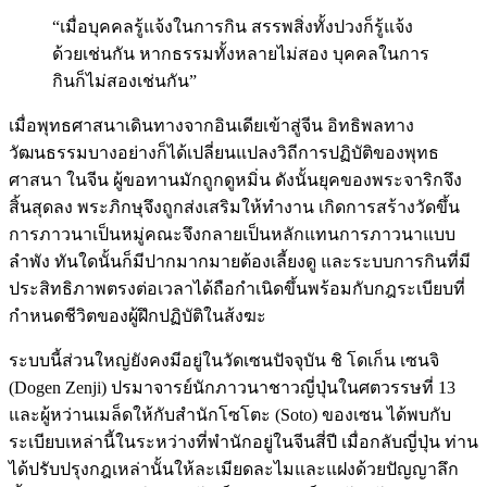
“เมื่อบุคคลรู้แจ้งในการกิน สรรพสิ่งทั้งปวงก็รู้แจ้ง
ด้วยเช่นกัน หากธรรมทั้งหลายไม่สอง บุคคลในการ
กินก็ไม่สองเช่นกัน”
เมื่อพุทธศาสนาเดินทางจากอินเดียเข้าสู่จีน อิทธิพลทาง
วัฒนธรรมบางอย่างก็ได้เปลี่ยนแปลงวิถีการปฏิบัติของพุทธ
ศาสนา ในจีน ผู้ขอทานมักถูกดูหมิ่น ดังนั้นยุคของพระจาริกจึง
สิ้นสุดลง พระภิกษุจึงถูกส่งเสริมให้ทำงาน เกิดการสร้างวัดขึ้น
การภาวนาเป็นหมู่คณะจึงกลายเป็นหลักแทนการภาวนาแบบ
ลำพัง ทันใดนั้นก็มีปากมากมายต้องเลี้ยงดู และระบบการกินที่มี
ประสิทธิภาพตรงต่อเวลาได้ถือกำเนิดขึ้นพร้อมกับกฎระเบียบที่
กำหนดชีวิตของผู้ฝึกปฏิบัติในส้งฆะ
ระบบนี้ส่วนใหญ่ยังคงมีอยู่ในวัดเซนปัจจุบัน ชิ โดเก็น เซนจิ
(Dogen Zenji) ปรมาจารย์นักภาวนาชาวญี่ปุ่นในศตวรรษที่ 13
และผู้หว่านเมล็ดให้กับสำนักโซโตะ (Soto) ของเซน ได้พบกับ
ระเบียบเหล่านี้ในระหว่างที่พำนักอยู่ในจีนสี่ปี เมื่อกลับญี่ปุ่น ท่าน
ได้ปรับปรุงกฎเหล่านั้นให้ละเมียดละไมและแฝงด้วยปัญญาลึก