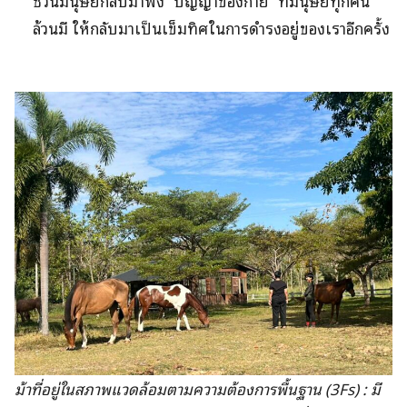
ชวนมนุษย์กลับมาฟัง “ปัญญาของกาย” ที่มนุษย์ทุกคน
ล้วนมี ให้กลับมาเป็นเข็มทิศในการดำรงอยู่ของเราอีกครั้ง
ม้าที่อยู่ในสภาพแวดล้อมตามความต้องการพื้นฐาน (3Fs) : มี