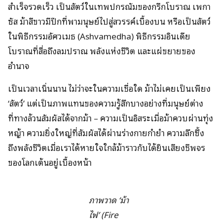
สำเร็จรวดเร็ว เป็นสัตว์ในเทพปกรณัมของกรีกโบราณ เพกา
ซัส ม้าสีขาวมีปีกที่พามนุษย์ไปสู่สวรรค์เบื้องบน หรือเป็นสัตว์
ในพิธีกรรมอัศวเมธ (Ashvamedha) พิธีกรรมอินเดีย
โบราณที่สื่อถึงลมปราณ พลังแห่งชีวิต และแผ่ขยายของ
อำนาจ
เป็นเวลาเนิ่นนาน ไม่ว่าจะในความเชื่อใด ม้าไม่เคยเป็นเพียง
‘สัตว์’ แต่เป็นภาพแทนของความรู้สึกบางอย่างที่มนุษย์ต่าง
ที่ทางล้วนสัมผัสได้จากม้า – ความเป็นอิสระเมื่อม้าควบผ่านทุ่ง
หญ้า ความยิ่งใหญ่ที่สัมผัสได้ผ่านร่างกายกำยำ ความลึกซึ้ง
ถึงพลังชีวิตเมื่อเราได้หายใจใกล้ม้าราวกับได้ยินเสียงชีพจร
ของโลกเต้นอยู่เบื้องหน้า
ภาพวาด ‘ม้า
ไฟ’ (Fire