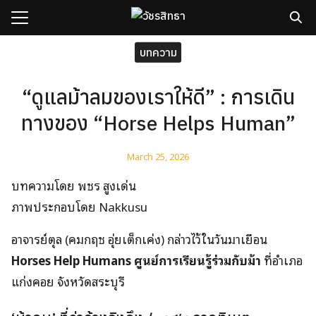
Skip
to
content
Search
บทความ
for:
“ดูแลม้าลมของเราให้ดี” : การเดิน
sh
ทางของ “Horse Helps Human”
กับเรา
ธิวัชรปัญญา
March 25, 2026
รมและคอร์ส
บทความโดย พชร สูงเด่น
าม
ภาพประกอบโดย Nakkusu
มรู้
อาจารย์ตุล (คมกฤช อุ่ยเต็กเค่ง) กล่าวไว้ในวันมาเยือน
เรา
Horses Help Humans ศูนย์การเรียนรู้ร่วมกับม้า
ที่อำเภอ
แก่งคอย จังหวัดสระบุรี