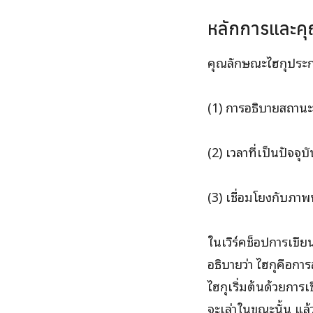
หลักการและค
คุณลักษณะไฮกุประ
(1) การอธิบายสถาน
(2) เวลาที่เป็นปัจจุบ
(3) เชื่อมโยงกับภาพห
ในเวิร์คช็อปการเขี
อธิบายว่า ไฮกุคือก
ไฮกุเริ่มต้นด้วยการเ
จะเล่าในขณะนั้น แล้