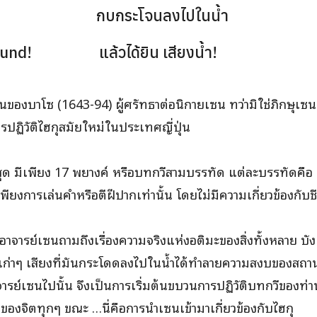
p in: กบกระโจนลงไปในน้ำ
sound! แล้วได้ยิน เสียงน้ำ!
ั่นของบาโซ (1643-94) ผู้ศรัทธาต่อนิกายเซน ทว่ามิใช่ภิกษุเซน 
ารปฏิวัติไฮกุสมัยใหม่ในประเทศญี่ปุ่น
นที่สุด มีเพียง 17 พยางค์ หรือบทกวีสามบรรทัด แต่ละบรรทัดคือ 
พียงการเล่นคำหรือตีฝีปากเท่านั้น โดยไม่มีความเกี่ยวข้องกับช
ูกอาจารย์เซนถามถึงเรื่องความจริงแห่งอติมะของสิ่งทั้งหลาย บั
่าๆ เสียงที่มันกระโดดลงไปในน้ำได้ทำลายความสงบของสถา
จารย์เซนไปนั้น จึงเป็นการเริ่มต้นขบวนการปฏิวัติบทกวีของท่าน
ณ์ของจิตทุกๆ ขณะ …นี่คือการนำเซนเข้ามาเกี่ยวข้องกับไฮกุ