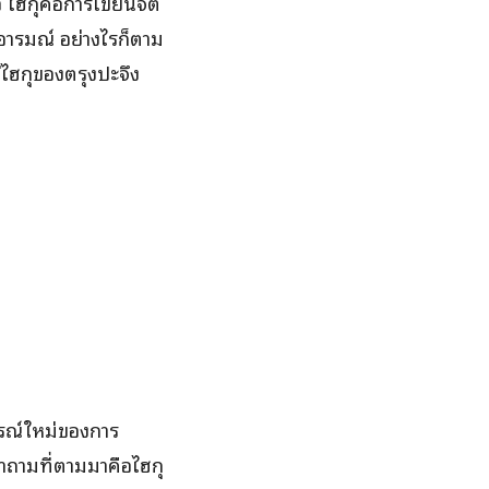
ฮกุคือการเขียนจิต
อารมณ์ อย่างไรก็ตาม
ีไฮกุของตรุงปะจึง
ารณ์ใหม่ของการ
คำถามที่ตามมาคือไฮกุ