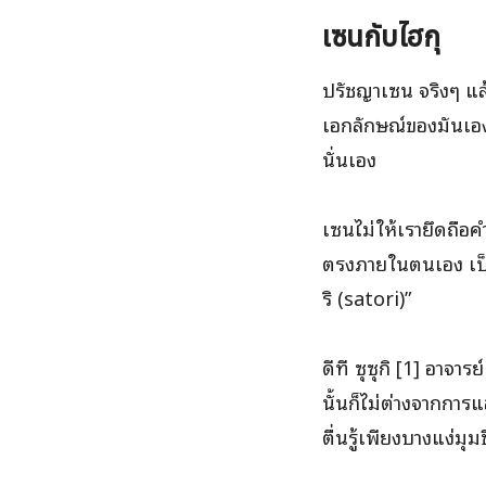
เซนกับไฮกุ
ปรัชญาเซน จริงๆ แล้
เอกลักษณ์ของมันเอ
นั่นเอง
เซนไม่ให้เรายึดถือค
ตรงภายในตนเอง เป็นค
ริ (satori)”
ดีที ซุซุกิ [1] อาจา
นั้นก็ไม่ต่างจากการ
ตื่นรู้เพียงบางแง่ม