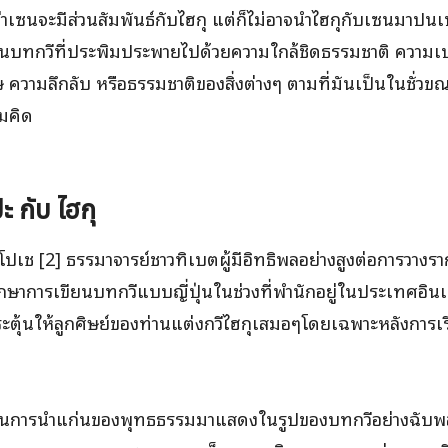
่าเซนจะมีส่วนสัมพันธ์กับไฮกุ แต่ก็ไม่อาจนำไฮกุกับเซนมาปนเปกั
ป็นบทกวีที่ประพิมประพายไปด้วยความใกล้ชิดธรรมชาติ ความเ
ความลึกลับ หรือธรรมชาติของสิ่งต่างๆ ตามที่มันเป็นในชั่ว
มคิด
ปะ
กับ ไฮกุ
นโปเช [2] ธรรมาจารย์ชาวทิเบตผู้มีอิทธิพลอย่างสูงต่อการวา
กษาการเขียนบทกวีแบบญี่ปุ่นในช่วงที่พำนักอยู่ในประเทศอินเด
ะตุ้นให้ลูกศิษย์ของท่านแต่งกวีไฮกุเสมอๆโดยเฉพาะหลังการเ
ป็นการนำแก่นของพุทธธรรมมาแสดงในรูปของบทกวีอย่างฉับพลัน