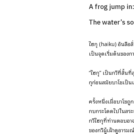
A frog jum
The water’s 
ไฮกุ (haiku) อันลือล
เป็นจุดเริ่มต้นของก
“ไฮกุ” เป็นกวีที่สั้
กุก่อนสมัยบาโชเป็นเ
ครั้งหนึ่งเมื่อบาโชถ
กบกระโดดไปในสระเก
กวีไฮกุที่ท่านตอบอา
ของกวีผู้เฝ้าดูอารม