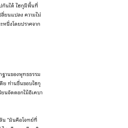
นได้ ไฮกุมีพื้นที่
ปลี่ยนแปลง ความไม่
ขณะหนึ่งโดยปราศจาก
งรากฐานของพุทธธรรม
ีย ท่านชื่นชอบไฮกุ
รียนจัดดอกไม้อิเคบา
 “มันคือโจทย์ที่