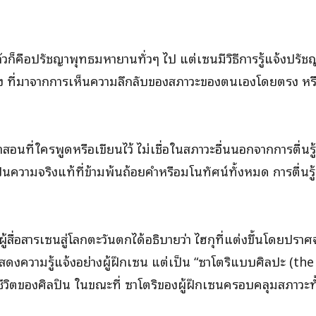
วก็คือปรัชญาพุทธมหายานทั่วๆ ไป แต่เซนมีวิธีการรู้แจ้งปรัชญ
ง ที่มาจากการเห็นความลึกลับของสภาวะของตนเองโดยตรง หรื
ำสอนที่ใครพูดหรือเขียนไว้ ไม่เชื่อในสภาวะอื่นนอกจากการตื่น
วามจริงแท้ที่ข้ามพ้นถ้อยคำหรือมโนทัศน์ทั้งหมด การตื่นรู้นี
รย์ผู้สื่อสารเซนสู่โลกตะวันตกได้อธิบายว่า ไฮกุที่แต่งขึ้นโดยป
แสดงความรู้แจ้งอย่างผู้ฝึกเซน แต่เป็น “ซาโตริแบบศิลปะ (the a
ุมชีวิตของศิลปิน ในขณะที่ ซาโตริของผู้ฝึกเซนครอบคลุมสภาวะ