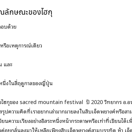
ุณลักษณะของไฮกุ
กอบด้วย
ะหรือเหตุการณ์เดียว
ัน และ
นึ่งในสี่ฤดูกาลของญี่ปุ่น
ยนไฮกุของ sacred mountain festival ปี 2020 วิทยากร อ.อ
ารสรุปความคิดที่เราอยากเล่ามากมายลงในสิบเจ็ดพยางค์หรือสาม
ขียนความเรียงอย่างอิสระหนึ่งหน้ากระดาษหรือเท่าที่เขียนได้เพื
วค่อยกลั่นลงมาให้เหลือเพียงสิบเจ็ดพยางค์สามบรรทัด ห้า เจ็ด