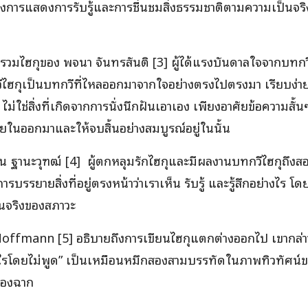
องการแสดงการรับรู้และการชื่นชมสิ่งธรรมชาติตามความเป็นจริง
องรวมไฮกุของ พจนา จันทรสันติ [3] ผู้ได้แรงบันดาลใจจากบทกวี
วีไฮกุเป็นบทกวีที่ไหลออกมาจากใจอย่างตรงไปตรงมา เรียบง่าย 
่ใช่สิ่งที่เกิดจากการนั่งนึกฝันเอาเอง เพียงอาศัยข้อความสั้น
ภายในออกมาและให้จบสิ้นอย่างสมบูรณ์อยู่ในนั้น
าน ฐานะวุฑฒ์ [4] ผู้ตกหลุมรักไฮกุและมีผลงานบทกวีไฮกุถึงสอ
อการบรรยายสิ่งที่อยู่ตรงหน้าว่าเราเห็น รับรู้ และรู้สึกอย่างไ
็นจริงของสภาวะ
Hoffmann [5] อธิบายถึงการเขียนไฮกุแตกต่างออกไป เขากล่าว
ไรโดยไม่พูด” เป็นเหมือนหมึกสองสามบรรทัดในภาพทิวทัศน์ของ
ของฉาก