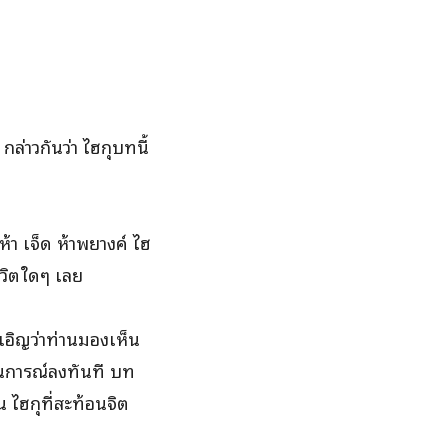
กล่าวกันว่า ไฮกุบทนี้
ห้า เจ็ด ห้าพยางค์ ไฮ
ีวิตใดๆ เลย
งเอิญว่าท่านมองเห็น
นการณ์ลงทันที บท
 ไฮกุที่สะท้อนจิต