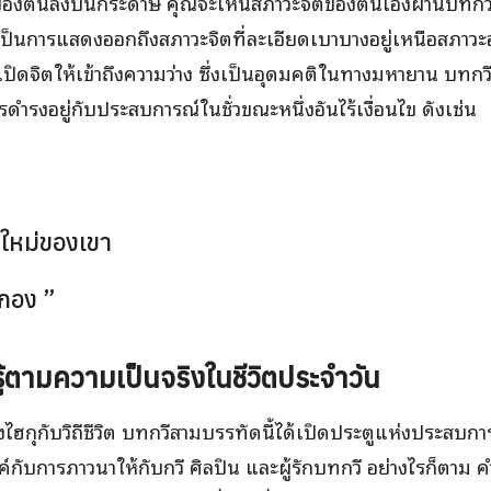
ของตนลงบนกระดาษ คุณจะเห็นสภาวะจิตของตนเองผ่านบทกวี ไ
กุเป็นการแสดงออกถึงสภาวะจิตที่ละเอียดเบาบางอยู่เหนือสภาวะ
เปิดจิตให้เข้าถึงความว่าง ซึ่งเป็นอุดมคติในทางมหายาน บทกว
ดำรงอยู่กับประสบการณ์ในชั่วขณะหนึ่งอันไร้เงื่อนไข ดังเช่น
า
นใหม่ของเขา
กอง ”
รู้ตามความเป็นจริงในชีวิตประจำวัน
งไฮกุกับวิถีชีวิต บทกวีสามบรรทัดนี้ได้เปิดประตูแห่งประสบก
กับการภาวนาให้กับกวี ศิลปิน และผู้รักบทกวี อย่างไรก็ตาม 