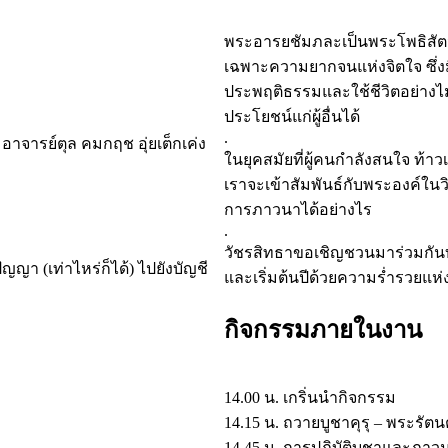
พระอารยชัมภละเป็นพระโพธิสัตว
เฉพาะความยากจนแห่งจิตใจ ซึ่งม
ประพฤติธรรมและใช้ชีวิตอย่างไม่ต
ประโยชน์แก่ผู้อื่นได้
.
าจารย์ตุล คมกฤช อุ่ยเต็กเค่ง
ในยุคสมัยที่ผู้คนกำลังสนใจ ท้าว
เราจะเข้าสัมพันธ์กับพระองค์ในวิถ
การภาวนาได้อย่างไร
.
วัชรสิทธาขอเชิญชวนมาร่วมกันบ
ญญา (เท่าไหร่ก็ได้) ไปยังบัญชี
และเริ่มต้นปีด้วยความร่ำรวยแห่
กิจกรรมภายในงาน
14.00 น. เกริ่นนำกิจกรรม
14.15 น. ถวายบูชาคุรุ – พระร
14.45 น. การปฏิบัติบูชาและภา