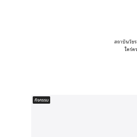
สถาบันวัชร
ใคร่ค
กิจกรรม