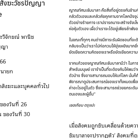
งสังฆะวัชรปัญญา
ญาณทัศนะชัมบาลา คือสิ่งที่อยู่ตรงกันข้ามกั
e
กลัวตัวเองและกลัวภัยคุกคามจากโลกปัจจุบัน
ตัวอย่างร้ายกาจ เราปรารถนาจะสร้างรังเล็ก
ห่อหุ้มตัวเอง เผื่อว่าเราจะได้อยู่เพียงลำพั
ละวิจักขณ์ พานิช
ในขณะที่ทุกๆ คนต่างมีภาระรับผิดชอบที่จะ
ัญญา
กลับจะเป็นว่าเราไปก่อกวนให้ยุ่งเหยิงมากย
ยัดเยียดความคิดของเราหรือยัดเยียดความช่ว
566
รากแก้วของญาณทัศนะชัมบาลามีว่า ในการ
นายก
สำหรับมนุษย์ เราจำเป็นที่จะต้องค้นให้พบว่า
ตัวบ้าง ซึ่งอาจสามารถมอบให้แก่โลก นั่น
พิจารณาดูประสบการณ์ของเราทั้งหมดเพื่อที่จะห
ิกสังฆะและบุคคลทั่วไป
ค่าอะไรอยู่ในตัว ซึ่งจะสามารถช่วยยกระดับ
ตนเองและผู้อื่น”
ของวันที่ 26
เชอเกียม ตรุงปะ
 ของวันที่ 30
เมื่อสังคมถูกขับเคลื่อนด้วยควา
ชัมบาลาจะปรากฏตัว’​ สังคมที่ถ