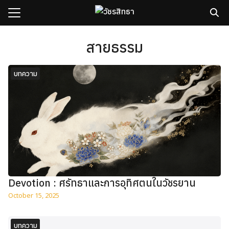
Skip
to
content
Search
for:
สายธรรม
sh
บทความ
กับเรา
ธิวัชรปัญญา
รมและคอร์ส
าม
มรู้
เรา
Devotion : ศรัทธาและการอุทิศตนในวัชรยาน
October 15, 2025
บทความ